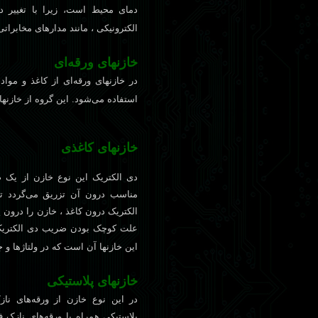
دمای محيط است، زيرا با تغيير د
الکترونيکی ، مانند مدارهای مخابرات
خازنهای ورقه‌ای
در خازنهای ورقه‌ای از کاغذ و موا
استفاده می‌شود. اين گروه از خازنه
خازنهای کاغذی
دی الکتريک اين نوع خازن از يک 
مناسب درون آن تزريق می‌گردد تا
الکتريک درون کاغذ ، خازن را درون ي
علت کوچک بودن ضريب دی الکتريک عا
اين خازنها آن است که در ولتاژها و جر
خازنهای پلاستيکی
در اين نوع خازن از ورقه‌های ناز
پلاستيکی همراه با ورقه‌های نازک 