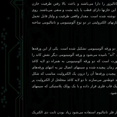
اليزور را دارا می‌باشند و باعث بالا رفتن ظرفيت خازن
ين خازنها دارای قطب يا پايه مثبت و منفی می‌باشند. روی
 - نوشته شده است. مقدار واقعی ظرفيت و ولتاژ قابل تحمل
نهای الکتروليتی در دو نوع آلومينيومی و تانتاليومی ساخته
ز دو ورقه آلومينيومی تشکيل شده است. يکی از اين ورقه‌ها
 "آند" ناميده می‌شود و ورقه آلومينيومی ديگر نقش کاتد را
رت است که دو ورقه آلومينيومی به همراه دو لايه کاغذ
م زمان پيچيده شده و سيمهای اتصال نيز به انتهای ورقه‌های
پيچيدن ورقه‌ها آن را درون يک الکتروليت مناسب که شکل
وطه‌ور می‌سازند تا دو لايه کاغذ متخلخل از الکتروليت پر
قاب فلزی قرار داده و با يک پولک پلاستيکی که سيمهای
شود.
ز فلز تانتاليوم استفاده می‌شود زياد بودن ثابت دی الکتريک