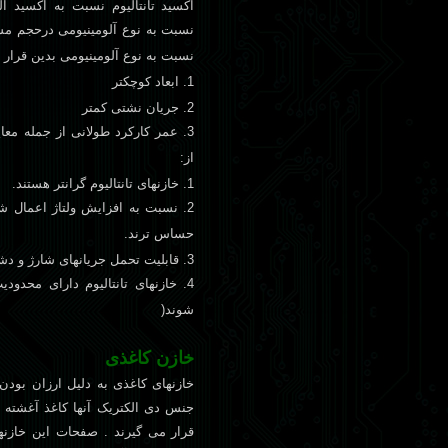
نسبت به نوع آلومينيومی درحجم مس
نسبت به نوع آلومينيومی بدين قرار
1. ابعاد کوچکتر
2. جريان نشتی کمتر
3. عمر کارکرد طولانی از جمله معا
از:
1. خازنهای تانتاليوم گرانتر هستند.
2. نسبت به افزايش ولتاژ اعمال ش
حساس ترند.
3. قابليت تحمل جريانهای شارژ و دشارژ زياد را ندارند.
شوند(
خازن کاغذی
خازنهای کاغذی به دلیل ارزان بودن
قرار می گیرند . صفحات این خازن