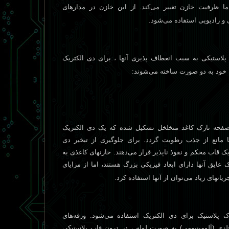
ما ظرفيت خازن تغيير می‌کند. از اين خازن در مدارهای
ی و راديويی استفاده می‌شود.
د پلاستيکی به سبب انعطاف پذيری آنها ، برای دی الکتريک
ا خود به دو صورت ساخته می‌شوند:
صفحه نازک کاغذ متخلخل تشکيل شده که يک دی الکتريک
 مانع از جذب رطوبت گردد. برای جلوگيری از تبخير دی
ک قاب محکم و نفوذ ناپذير قرار می‌دهند. خازنهای کاغذی به
يق آنها دارای ابعاد فيزيکی بزرگ هستند، اما از مزايای
يانهای زياد می‌توان از آنها استفاده کرد.
ک پلاستيک برای دی الکتريک استفاده می‌شود. ورقه‌های
فلزی (آلومينيومی) به صورت لوله ، در درون قاب پلاستيکی