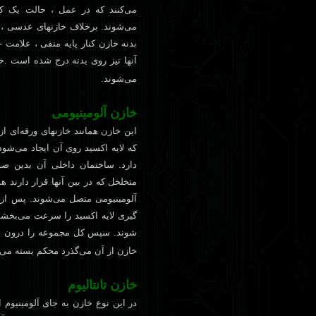
می‌کنند که در عمل ، حالت يک کات
می‌شوند. برخلاف خازنهای عدسی ، ا
بدنه خازن کنار پايه منفی ، علامت
آنها نيز روی بدنه درج شده است .خاز
می‌شوند.
خازن آلومينيومی
اين خازن همانند خازنهای ورقه‌ای ا
که لايه اکسيد روی آن ايجاد می‌شود
دارد. ساختمان داخلی آن بدين صو
متخلخل که در بين آنها قرار دارند ه
آلومينيومی متصل می‌شوند. پس از 
گيری لايه اکسيد را سرعت می‌بخشد غ
شوند. سپس کل مجموعه را درون يک 
خازن از آن می‌گذرد محکم بسته می‌
خازن تانتاليوم
در اين نوع خازن به جای آلومينيوم ا