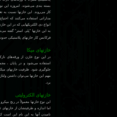
بسته بندی می‌شوند. امروزه اين نو
کار می‌روند. اين خازنها نسبت به ت
مداراتی استفاده می‌کنند که احتيا
انواع دی الکتريکهايی که در اين خازنه
به اين خازنها "پلی استر" گفته می‌
فرکانس کار خازنهای پلاستيکی حدود
خازنهای ميکا
در اين نوع خازن از ورقه‌های نازک
استفاده می‌شود و در پايان ، مج
مهم اين خازنها می‌توان داشتن ولتاژ ک
برد.
خازنهای الکتروليتی
اين نوع خازنها معمولاً در رنج ميکرو
اما اندازه و ظرفيتشان از خازنهای 
ناميدن آنها به اين نام اين است که