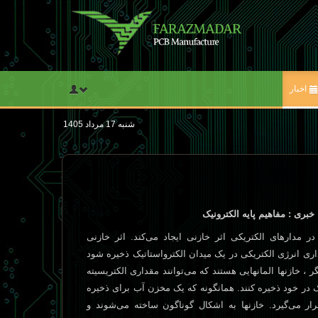
اخبار
شنبه 17 مرداد 1405
 مدارهای الکتريکی اثر خازنی ايجاد می‌کند. اثر خازنی
 انرژی الکتريکی در يک ميدان الکترواستاتيک ذخيره شود
گر ، خازنها المانهايی هستند که می‌توانند مقداری الکتريسيته
 در خود ذخيره کنند. همانگونه که يک مخزن آب برای ذخيره
ر می‌گيرد. خازنها به اشکال گوناگون ساخته می‌شوند و