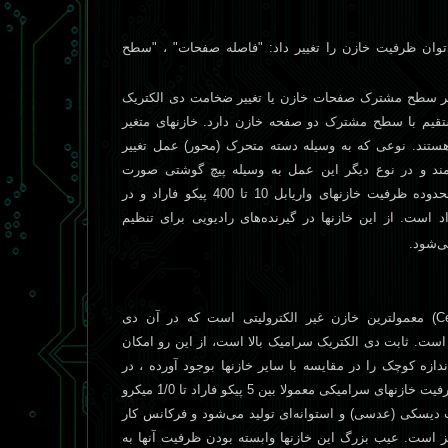
توان ظرفيت خازن را تغيير داد: "فاصله صفحات" ، "سطح
يير سطح مشترک صفحات خازن يا تغيير ضخامت دی الکتريک
م با سطح مشترک دو صفحه خازن دارد. خازنهای متغير
هستند. نوعی که به وسيله دسته متحرک (محور) عمل تغيير
امند و در نوع ديگر اين عمل به وسيله پيچ گوشتی صورت
می‌گيرد که به آن "تريمر" گويند. محدوده ظرفيت خازنهای واريابل 10 تا 400 پيکو فاراد و در
ر از 5 تا 30 پيکو فاراد است. از اين خازنها در گيرنده‌های راديويی برای تنظيم
ی‌شود.
C
) معمولترين خازن غير الکتروليتی است که در آن دی
است. ثابت دی الکتريک سراميک بالا است، از اين رو امکان
ازه کوچک را در مقايسه با ساير خازنها بوجود آورده ، در
نتيجه ولتاژ کار آنها بالا خواهد بود. ظرفيت خازنهای سراميکی معمولا بين 5 پيکو فاراد تا 1/0 ميکرو
ديسکی (عدسی) و استوانه‌ای توليد می‌شود و فرکانس کار
اميکی بالای 100 مگاهرتز است. عيب بزرگ اين خازنها وابسته بودن ظرفيت آنها به