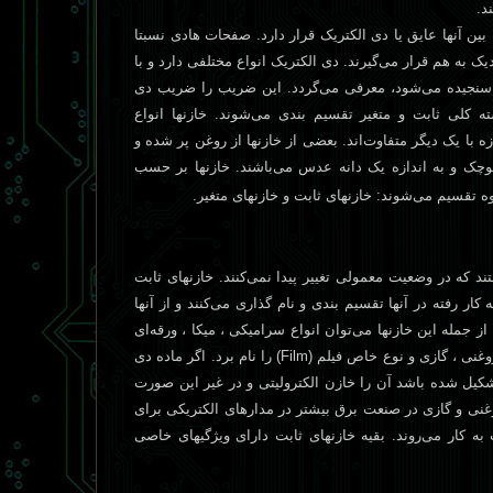
د.
بين آنها عايق يا دی الکتريک قرار دارد. صفحات هادی نسبتا
يک به هم قرار می‌گيرند. دی الکتريک انواع مختلفی دارد و با
جيده می‌شود، معرفی می‌گردد. اين ضريب را ضريب دی
سته کلی ثابت و متغير تقسيم بندی می‌شوند. خازنها انواع
ه با يک ديگر متفاوت‌اند. بعضی از خازنها از روغن پر شده و
کوچک و به اندازه يک دانه عدس می‌باشند. خازنها بر حسب
ه تقسيم می‌شوند: خازنهای ثابت و خازنهای متغير.
د که در وضعيت معمولی تغيير پيدا نمی‌کنند. خازنهای ثابت
کار رفته در آنها تقسيم بندی و نام گذاری می‌کنند و از آنها
 جمله اين خازنها می‌توان انواع سراميکی ، ميکا ، ورقه‌ای
روغنی ، گازی و نوع خاص فيلم (
Film
) را نام برد. اگر ماده دی
يل شده باشد آن را خازن الکتروليتی و در غير اين صورت
غنی و گازی در صنعت برق بيشتر در مدارهای الکتريکی برای
به کار می‌روند. بقيه خازنهای ثابت دارای ويژگيهای خاصی