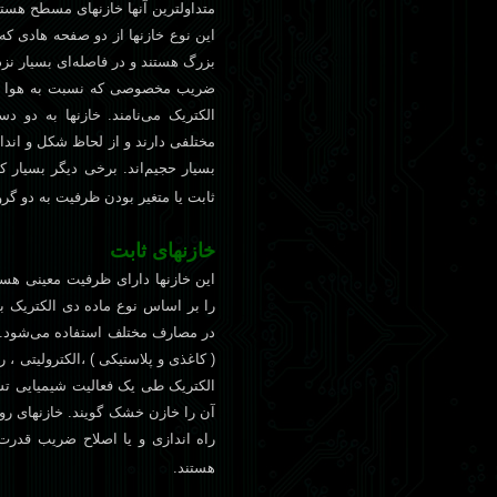
متداولترين آنها خازنهای مسطح هستن
اين نوع خازنها از دو صفحه هادی که 
بزرگ هستند و در فاصله‌ای بسيار نزد
ضريب مخصوصی که نسبت به هوا سن
الکتريک می‌نامند. خازنها به دو د
مختلفی دارند و از لحاظ شکل و انداز
بسيار حجيم‌اند. برخی ديگر بسيار 
ثابت يا متغير بودن ظرفيت به دو گرو
خازنهای ثابت
اين خازنها دارای ظرفيت معينی هستن
را بر اساس نوع ماده دی الکتريک به 
در مصارف مختلف استفاده می‌شود. از
( کاغذی و پلاستيکی ) ،الکتروليتی ، 
الکتريک طی يک فعاليت شيميايی تشک
آن را خازن خشک گويند. خازنهای رو
راه اندازی و يا اصلاح ضريب قدرت 
هستند.