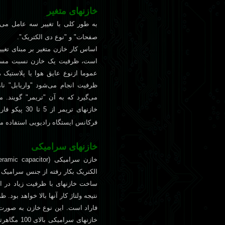
خازنهای متغير
به طور کلی با تغيير سه عامل می‌
صفحات" و "نوع دی الکتريک".
اساس کار خازن متغير بر مبنای تغ
است، ظرفيت يک خازن نسبت مستقي
عموما ازنوع عايق هوا يا پلاستيک 
ظرفيت انجام می‌شود "واريابل" ن
خازنهای تريم
فرکانس ايستگاه راديويی استفاده م
خازنهای سراميکی
خازن سراميکی (
eramic capacitor
الکتريک بکار رفته از جنس سراميک 
ساخت خازنهای با ظرفيت زياد در اند
فاراد است. اين نوع خازن به صورت 
خازنهای سر