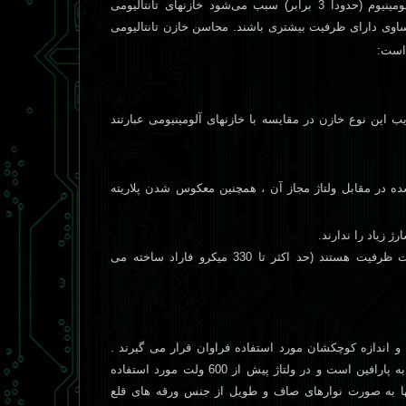
اکسيد تانتاليوم نسبت به اکسيد آلومينيوم (حدودا 3 برابر) سبب می‌شود خازنهای تانتاليومی
اوی دارای ظرفيت بيشتری باشند. محاسن خازن تانتاليومی
 است:
يب اين نوع خازن در مقايسه با خازنهای آلومينيومی عبارتند
ده در مقابل ولتاژ مجاز آن ، همچنين معکوس شدن پلاريته
4. خازنهای تانتاليوم دارای محدوديت ظرفيت هستند (حد اکثر تا 330 ميکرو فاراد ساخته می
 و اندازه کوچکشان مورد استفاده فراوان قرار می گیرند .
جنس دی الکتریک آنها کاغذ آغشته به پارافین است و در ولتاژ پیش از 600 ولت مورد استفاده
ها به صورت نوارهای صاف و طویل از جنس ورقه های قلع