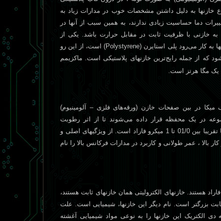
ع خازنها به دليل داشتن مشخصات خوب در مدارات زياد به
غييرات دما حساسيت زيادی ندارند، به همين سبب از آنها در
ج به خازنی با ظرفيت ثابت در مقابل حرارت باشد. يکی از
ا به کار می‌رود پلی استايرن (
Polystyrene
) است، از اين رو
شود که از جمله رايج‌ترين خازنهای پلاستيکی است. ماکزيمم
 يک مگا هرتز است.
 ميکا در بين صفحات خازن (ورقه‌های فلزی – آلومينيوم)
موعه در يک محفظه قرار داده می‌شوند تا از اثر رطوبت
جلوگيری شود. ظرفيت خازنهای ميکا تقريبا بين 01/0 تا 1 ميکرو فاراد است. از ويژگيهای اصلی و
ار بالا ، عمر طولانی و کاربرد در مدارات فرکانس بالا را نام
 فاراد هستند. خازنهای الکتروليتی همان خازنهای ثابت هستند،
ثابت بزرگتر است. نام ديگر اين خازنها، شيميايی است. علت
 دی ‌الکتريک اين خازنها را به نوعی مواد شيميايی آغشته