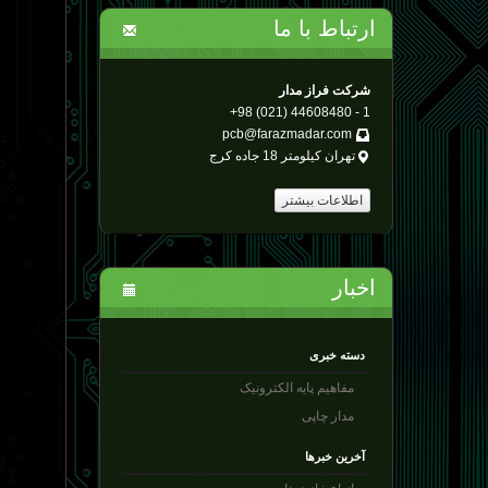
ارتباط با ما
شرکت فراز مدار
1 - 44608480 (021) 98+
pcb@farazmadar.com
تهران کیلومتر 18 جاده کرج
اطلاعات بیشتر
اخبار
دسته خبری
مفاهیم پایه الکترونیک
مدار چاپی
آخرین خبرها