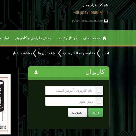
شرکت فراز مدار
1 - 44608480 (021) 98+
pcb@farazmadar.com
صفحه اصلی
مونتاژ و تست
بخش طراحی و کامپیوتر
تولید 
اخبار
مفاهیم پایه الکترونیک
انواع خازن ها
مشاهده اخبار
کاربران
ورود
عضویت