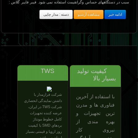
سبب در دستگاههای حساس وگرانقیمت استفاده نمی شود. فیبر فایبر گلاس :
این فیبر دارای چند نوع مختلف میباشد و از ترکیب فشرده الیاف پشم شیشه در
ادامه خبر
مشاهده آرشیو
دسته : مدار چاپی
محلول چسب های مختلف مانند اپوکسی ساخته میشود . این نوع فیبر تحمل
حرارت زیاد را داشته واز نظر استحکام نیز مقاوم تر از نوع فنلی می باشد. کار
کردن با این فیبر ساده میباشد زیرا ارتباط پایه های عناصر از پشت فیبر دیده
میشود و بررسی مدار هنگام تعمیر آسانتر انجام میگیرد. به علت گران بودن این
فیبر در دستگاههای گرانقیمت وحساس از آن استفاده میشود. فیبرها در
ضخامتهای 1mm ,2mm,3mm ساخته شده اند وبصورت استاندارد عرضه میگردند.
لایه های مس چسپانده شده روی فیبر مدار چاپی نیز دارای مشخصات
واستانداردهایی میباشد. ضخامت لایه مس وصل شده بر روی فیبر معمولآ 25 و50
و75 میکرو متر استفاده میشود.
کیفیت تولید
TWS
بسیار بالا
شركت فرازمدار
با
با استفاده از آخرین
داشتن
نمايندگی انحصاري
فناوری ها و مدرن
شركت TWS
در ايران،
ترین تجهیزات و
عرضه کننده تجهیزات
کامل خطوط مونتاژ
بهره مندی از
بردهاي
SMD
با کیفیت
نیروی کار
روز اروپا و قیمتی بسیار
ارزان می باشد.