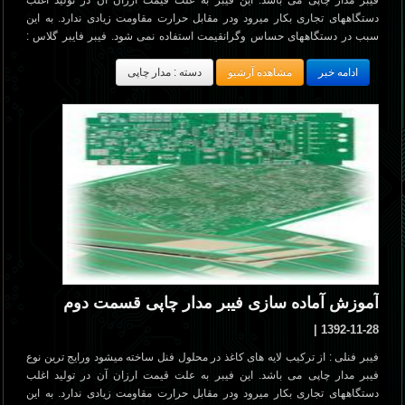
فیبر مدار چاپی می باشد. این فیبر به علت قیمت ارزان آن در تولید اغلب
دستگاههای تجاری بکار میرود ودر مقابل حرارت مقاومت زیادی ندارد. به این
سبب در دستگاههای حساس وگرانقیمت استفاده نمی شود. فیبر فایبر گلاس :
این فیبر دارای چند نوع مختلف میباشد و از ترکیب فشرده الیاف پشم شیشه در
ادامه خبر
مشاهده آرشیو
دسته : مدار چاپی
محلول چسب های مختلف مانند اپوکسی ساخته میشود . این نوع فیبر تحمل
حرارت زیاد را داشته واز نظر استحکام نیز مقاوم تر از نوع فنلی می باشد. کار
کردن با این فیبر ساده میباشد زیرا ارتباط پایه های عناصر از پشت فیبر دیده
میشود و بررسی مدار هنگام تعمیر آسانتر انجام میگیرد. به علت گران بودن این
فیبر در دستگاههای گرانقیمت وحساس از آن استفاده میشود. فیبرها در
ضخامتهای 1mm , 2mm ,3mm ساخته شده اندوبصورت استاندارد عرضهم
یگردند.لایه های مس چسپانده شده روی فیبر مدار چاپی نیز دارای مشخصات
واستانداردهایی میباشد. ضخامت لایه مس وصل شده بر روی فیبر معمولآ 25 و50
و75 میکرو متر استفاده میشود.
آموزش آماده سازی فیبر مدار چاپی قسمت دوم
1392-11-28 |
فیبر فنلی : از ترکیب لایه های کاغذ در محلول فنل ساخته میشود ورایج ترین نوع
فیبر مدار چاپی می باشد. این فیبر به علت قیمت ارزان آن در تولید اغلب
دستگاههای تجاری بکار میرود ودر مقابل حرارت مقاومت زیادی ندارد. به این