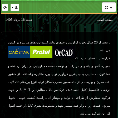
صفحه اصلی
صفحه اصلی
جمعه 16 مرداد 1405
مونتاژ و تست
بخش طراحی و کامپیوتر
با بیش از 20 سال تجربه از اولین واحدهای تولید كننده بوردهای متالیزه در كشور
تولید مدار چاپی
می باشد.
خدمات
فرازمدار افتخار دارد كه
TWS
همواره گامهای بلندی را در راستای توسعه صنعت مدارچاپی در ایران برداشته و
هم‌اکنون با دستیابی به جدیدترین فن‌آوری تولید بورد متالیزه و استفاده از ماشین
ارتباط با ما
آلات مدرن و بهره‌مندی از متخصصین مجرب امكان تولید انواع بوردهای تك لایه ،
دانلود ها
دولایه ، فلكسیبل(قابل انعطاف) ، فركانس بالا ، متالیزه و .S. M. T را جهت
سفارش آنلاین
هرگونه سفارش از طراحی تا تولید و مونتاژ آن داراست كیفیت خوب ، تحویل
اخبار
سریع ، قیمت ارزان و از همه مهمتر تعهد و مسئولیت پذیری كامل از جمله اصول
كار این شركت می‌باشد.