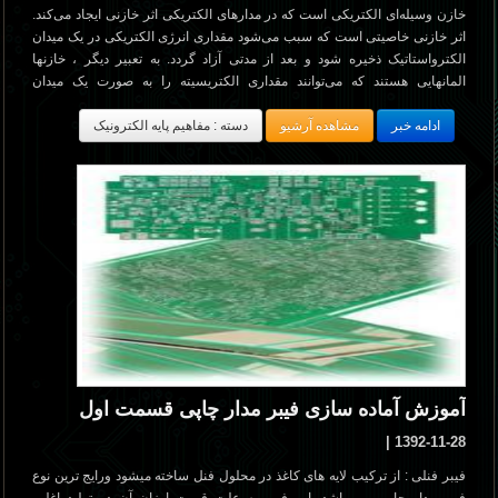
خازن وسيله‌ای الکتريکی است که در مدارهای الکتريکی اثر خازنی ايجاد می‌کند.
اثر خازنی خاصيتی است که سبب می‌شود مقداری انرژی الکتريکی در يک ميدان
الکترواستاتيک ذخيره شود و بعد از مدتی آزاد گردد. به تعبير ديگر ، خازنها
المانهايی هستند که می‌توانند مقداری الکتريسيته را به صورت يک ميدان
الکترواستاتيک در خود ذخيره کنند. همانگونه که يک مخزن آب برای ذخيره کردن
ادامه خبر
مشاهده آرشیو
دسته : مفاهیم پایه الکترونیک
مقداری آب مورد استفاده قرار می‌گيرد. خازنها به اشکال گوناگون ساخته
می‌شوند و متداولترين آنها خازنهای مسطح هستند.
آموزش آماده سازی فیبر مدار چاپی قسمت اول
1392-11-28 |
فیبر فنلی : از ترکیب لایه های کاغذ در محلول فنل ساخته میشود ورایج ترین نوع