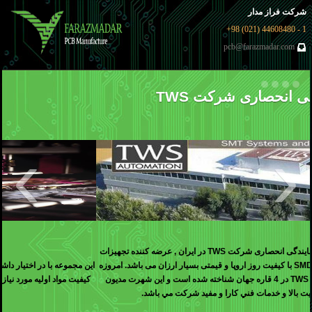
شرکت فراز مدار
1 - 44608480 (021) 98+
pcb@farazmadar.com
SMD
›
‹
این مجموعه با در اختیار داشتن اخرین تکنولوژی های روز دنیا و همچینین استفاده از بهترین
کیفیت مواد اولیه مورد نیاز خدمات SMD افتخار ارائه خدمات مونتاژ SMD در کوتاه ترین
زمان ممکن را دارا می باشد .